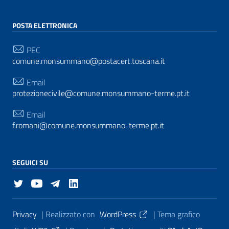
POSTA ELETTRONICA
PEC
comune.monsummano@postacert.toscana.it
Email
protezionecivile@comune.monsummano-terme.pt.it
Email
f.romani@comune.monsummano-terme.pt.it
SEGUICI SU
Sezione Link Utili
Privacy
| Realizzato con
WordPress
|
Tema grafico