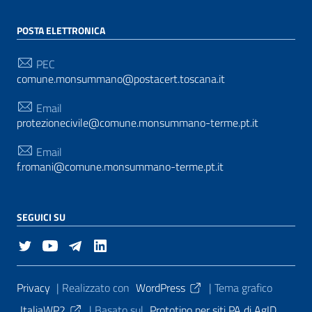
POSTA ELETTRONICA
PEC
comune.monsummano@postacert.toscana.it
Email
protezionecivile@comune.monsummano-terme.pt.it
Email
f.romani@comune.monsummano-terme.pt.it
SEGUICI SU
Sezione Link Utili
Privacy
| Realizzato con
WordPress
|
Tema grafico
ItaliaWP2
| Basato sul
Prototipo per siti PA di AgID