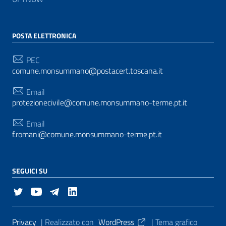
POSTA ELETTRONICA
PEC
comune.monsummano@postacert.toscana.it
Email
protezionecivile@comune.monsummano-terme.pt.it
Email
f.romani@comune.monsummano-terme.pt.it
SEGUICI SU
Sezione Link Utili
Privacy
| Realizzato con
WordPress
|
Tema grafico