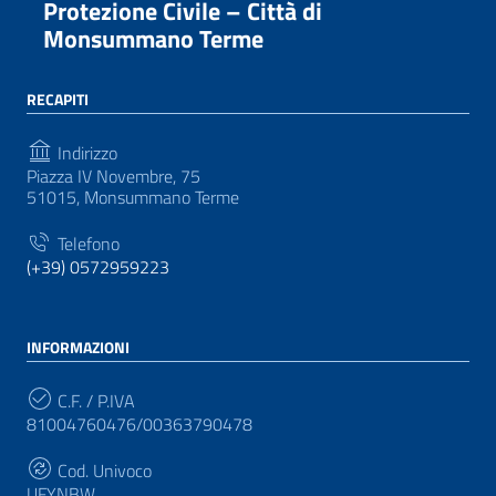
Protezione Civile – Città di
Monsummano Terme
RECAPITI
Indirizzo
Piazza IV Novembre, 75
51015, Monsummano Terme
Telefono
(+39) 0572959223
INFORMAZIONI
C.F. / P.IVA
81004760476/00363790478
Cod. Univoco
UFYNBW