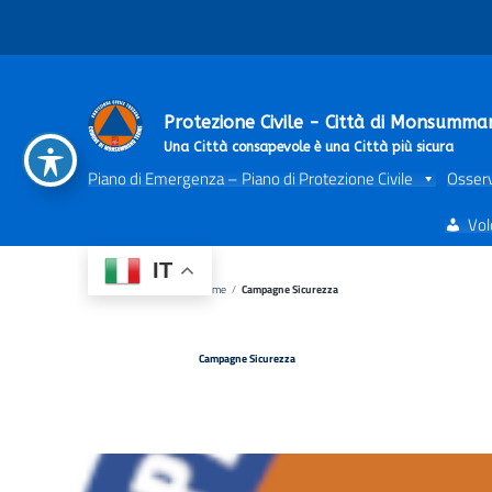
Vai ai contenuti
Vai al menu di navigazione
Vai al footer
Protezione Civile - Città di Monsumm
Una Città consapevole è una Città più sicura
Piano di Emergenza – Piano di Protezione Civile
Osser
Vol
IT
Home
/
Campagne Sicurezza
Campagne Sicurezza