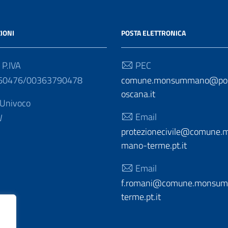
IONI
POSTA ELETTRONICA
 P.IVA
PEC
60476/00363790478
comune.monsummano@post
oscana.it
 Univoco
Email
W
protezionecivile@comune
mano-terme.pt.it
Email
f.romani@comune.monsu
terme.pt.it