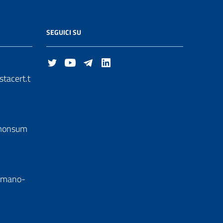
SEGUICI SU
acert.t
.monsum
mmano-