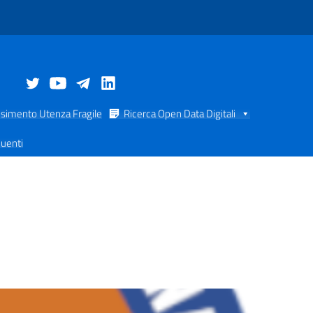
simento Utenza Fragile
Ricerca Open Data Digitali
uenti