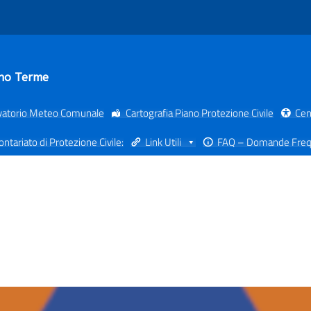
ano Terme
vatorio Meteo Comunale
Cartografia Piano Protezione Civile
Cen
ontariato di Protezione Civile:
Link Utili
FAQ – Domande Freq