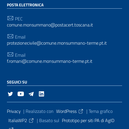
POSTA ELETTRONICA
PEC
comune.monsummano@postacert.toscana.it
Email
protezionecivile@comune.monsummano-terme.pt.it
Email
f.romani@comune.monsummano-terme.pt.it
SEGUICI SU
Sezione Link Utili
Privacy
| Realizzato con
WordPress
|
Tema grafico
ItaliaWP2
| Basato sul
Prototipo per siti PA di AgID