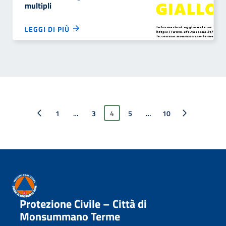
multipli
LEGGI DI PIÙ
Pagina precedente
1
…
3
4
5
…
Pagina successiva
10
Protezione Civile – Città di
Monsummano Terme