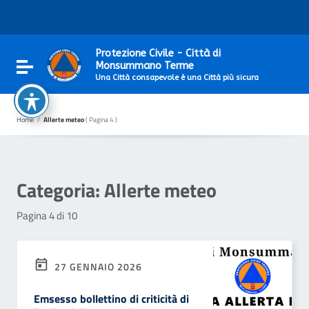
Vai ai contenuti
Vai al menu di navigazione
Vai al footer
Protezione Civile - Città di
Attiva / disattiva la navigazione
Monsummano Terme
Una Città consapevole è una Città più sicura
Home
/
Allerte meteo
( Pagina 4 )
Categoria:
Allerte meteo
Pagina 4 di 10
27 GENNAIO 2026
Emsesso bollettino di criticità di