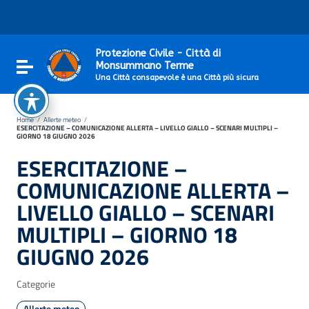
Vai ai contenuti
Vai al menu di navigazione
Vai al footer
Protezione Civile - Città di
Attiva / disattiva la navigazione
Monsummano Terme
Una Città consapevole è una Città più sicura
Home
/
Allerte meteo
/
ESERCITAZIONE – COMUNICAZIONE ALLERTA – LIVELLO GIALLO – SCENARI MULTIPLI –
GIORNO 18 GIUGNO 2026
ESERCITAZIONE –
COMUNICAZIONE ALLERTA –
LIVELLO GIALLO – SCENARI
MULTIPLI – GIORNO 18
GIUGNO 2026
Categorie
Allerte meteo