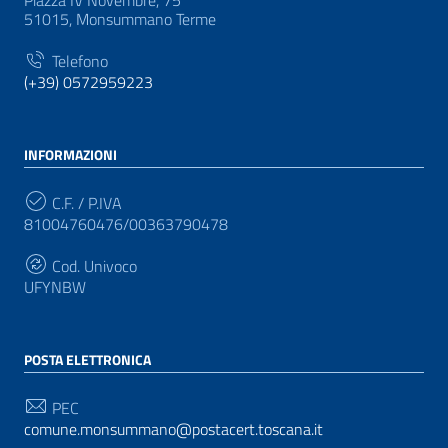
Piazza IV Novembre, 75
51015, Monsummano Terme
Telefono
(+39) 0572959223
INFORMAZIONI
C.F. / P.IVA
81004760476/00363790478
Cod. Univoco
UFYNBW
POSTA ELETTRONICA
PEC
comune.monsummano@postacert.toscana.it