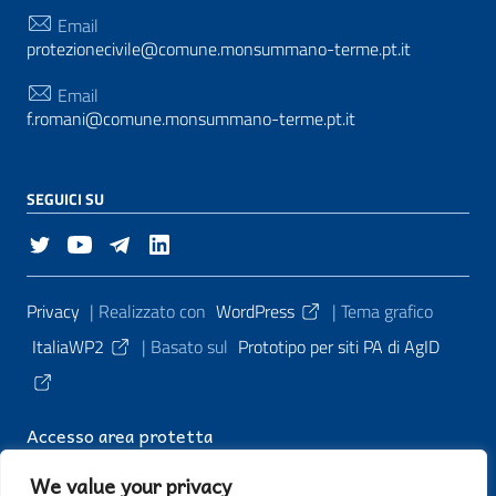
Email
protezionecivile@comune.monsummano-terme.pt.it
Email
f.romani@comune.monsummano-terme.pt.it
SEGUICI SU
Sezione Link Utili
Privacy
| Realizzato con
WordPress
|
Tema grafico
ItaliaWP2
| Basato sul
Prototipo per siti PA di AgID
Accesso area protetta
We value your privacy