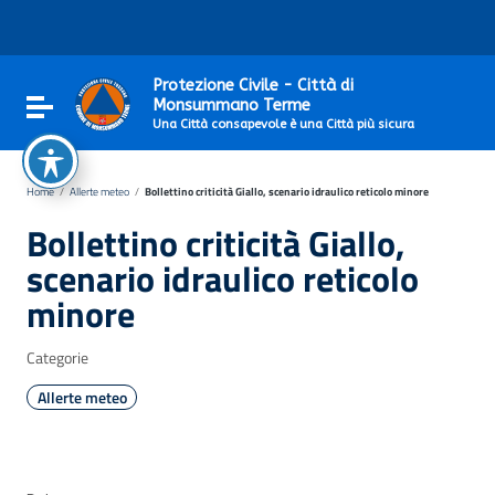
Vai ai contenuti
Vai al menu di navigazione
Vai al footer
Protezione Civile - Città di
Attiva / disattiva la navigazione
Monsummano Terme
Una Città consapevole è una Città più sicura
Home
/
Allerte meteo
/
Bollettino criticità Giallo, scenario idraulico reticolo minore
Bollettino criticità Giallo,
scenario idraulico reticolo
minore
Categorie
Allerte meteo