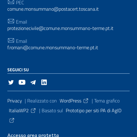
PEC
comune.monsummano@postacert.toscana.it
Email
protezionecivile@comune.monsummano-terme.pt.it
Email
f.romani@comune.monsummano-terme.pt.it
SEGUICI SU
Sezione Link Utili
Privacy
| Realizzato con
WordPress
|
Tema grafico
ItaliaWP2
| Basato sul
Prototipo per siti PA di AgID
Accesso area protetta