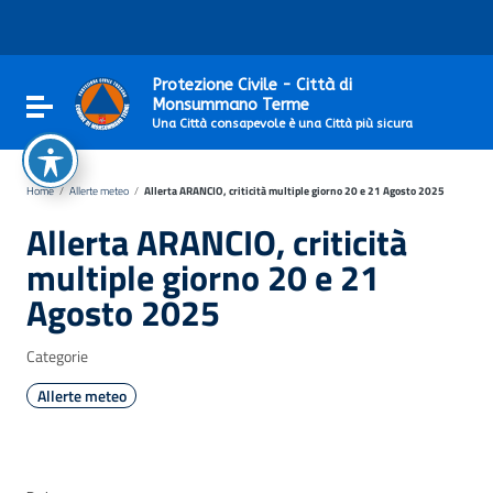
Vai ai contenuti
Vai al menu di navigazione
Vai al footer
Protezione Civile - Città di
Attiva / disattiva la navigazione
Monsummano Terme
Una Città consapevole è una Città più sicura
Home
/
Allerte meteo
/
Allerta ARANCIO, criticità multiple giorno 20 e 21 Agosto 2025
Allerta ARANCIO, criticità
multiple giorno 20 e 21
Agosto 2025
Categorie
Allerte meteo