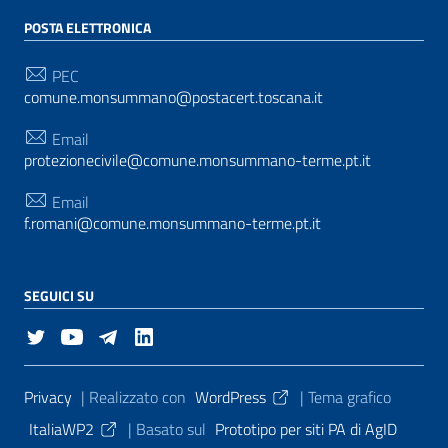
POSTA ELETTRONICA
PEC
comune.monsummano@postacert.toscana.it
Email
protezionecivile@comune.monsummano-terme.pt.it
Email
f.romani@comune.monsummano-terme.pt.it
SEGUICI SU
Sezione Link Utili
Privacy
| Realizzato con
WordPress
|
Tema grafico
ItaliaWP2
| Basato sul
Prototipo per siti PA di AgID