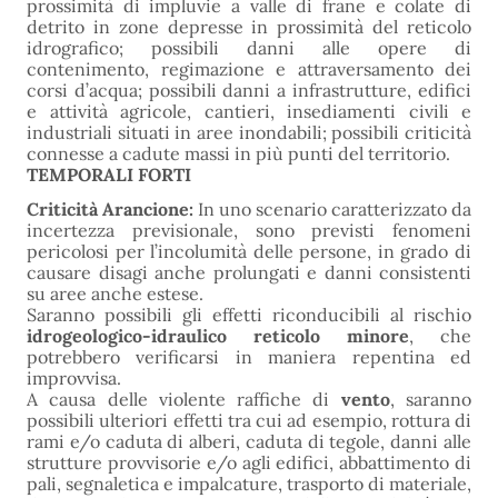
prossimità di impluvie a valle di frane e colate di
detrito in zone depresse in prossimità del reticolo
idrografico; possibili danni alle opere di
contenimento, regimazione e attraversamento dei
corsi d’acqua; possibili danni a infrastrutture, edifici
e attività agricole, cantieri, insediamenti civili e
industriali situati in aree inondabili; possibili criticità
connesse a cadute massi in più punti del territorio.
TEMPORALI FORTI
Criticità Arancione:
In uno scenario caratterizzato da
incertezza previsionale, sono previsti fenomeni
pericolosi per l’incolumità delle persone, in grado di
causare disagi anche prolungati e danni consistenti
su aree anche estese.
Saranno possibili gli effetti riconducibili al rischio
idrogeologico-idraulico reticolo minore
, che
potrebbero verificarsi in maniera repentina ed
improvvisa.
A causa delle violente raffiche di
vento
, saranno
possibili ulteriori effetti tra cui ad esempio, rottura di
rami e/o caduta di alberi, caduta di tegole, danni alle
strutture provvisorie e/o agli edifici, abbattimento di
pali, segnaletica e impalcature, trasporto di materiale,