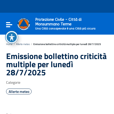
Vai ai contenuti
Vai al menu di navigazione
Vai al footer
Protezione Civile - Città di
Attiva / disattiva la navigazione
Monsummano Terme
Una Città consapevole è una Città più sicura
Home
/
Allerte meteo
/
Emissione bollettino criticità multiple per lunedì 28/7/2025
Emissione bollettino criticità
multiple per lunedì
28/7/2025
Categorie
Allerte meteo