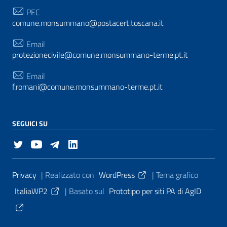
PEC
comune.monsummano@postacert.toscana.it
Email
protezionecivile@comune.monsummano-terme.pt.it
Email
f.romani@comune.monsummano-terme.pt.it
SEGUICI SU
Sezione Link Utili
Privacy
| Realizzato con
WordPress
|
Tema grafico
ItaliaWP2
| Basato sul
Prototipo per siti PA di AgID